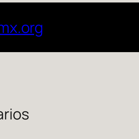
mx.org
rios