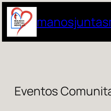
Skip
to
manosjuntas
content
Eventos Comunita